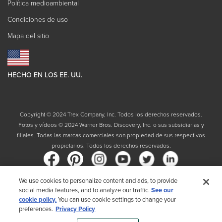
Política medioambiental
Condiciones de uso
Mapa del sitio
HECHO EN LOS EE. UU.
Copyright © 2024 Trex Company, Inc. Todos los derechos reservados.
Fotos y vídeos © 2024 Warner Bros. Discovery, Inc. o sus subsidiarias y
filiales. Todas las marcas comerciales son propiedad de sus respectivos
propietarios. Todos los derechos reservados.
We use cookies to personalize content and ads, to provide
social media features, and to analyze our traffic.
See our
País
cookie policy.
You can use cookie settings to change your
preferences.
Privacy Policy
Al elegir su país, reconoce que ha leído la Política de privacidad de Trex