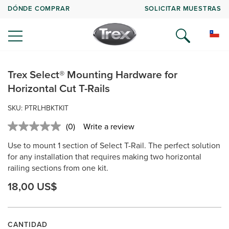
DÓNDE COMPRAR
SOLICITAR MUESTRAS
Trex Select® Mounting Hardware for
Horizontal Cut T-Rails
SKU: PTRLHBKTKIT
(0)
Write a review
No
rating
Use to mount 1 section of Select T-Rail. The perfect solution
value.
Same
for any installation that requires making two horizontal
page
railing sections from one kit.
link.
18,00 US$
CANTIDAD