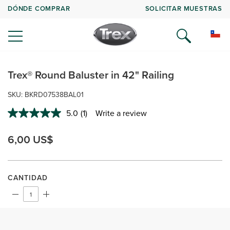
DÓNDE COMPRAR
SOLICITAR MUESTRAS
Trex® Round Baluster in 42" Railing
SKU: BKRD07538BAL01
5.0
(1)
Write a review
Read
a
Review.
6,00 US$
Same
page
link.
CANTIDAD