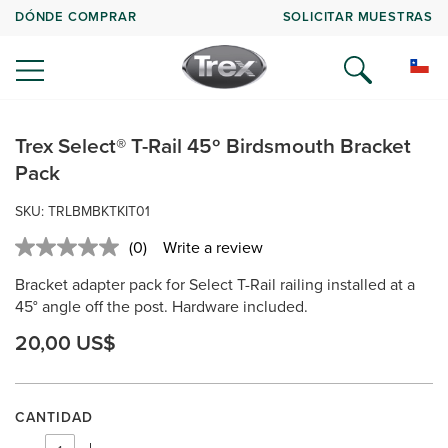
DÓNDE COMPRAR
SOLICITAR MUESTRAS
Trex Select® T-Rail 45º Birdsmouth Bracket
Pack
SKU: TRLBMBKTKIT01
(0)
Write a review
No
rating
Bracket adapter pack for Select T-Rail railing installed at a
value.
Same
45° angle off the post. Hardware included.
page
link.
20,00 US$
CANTIDAD