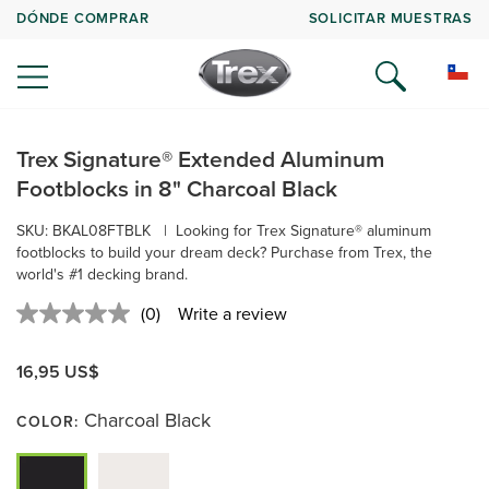
DÓNDE COMPRAR
SOLICITAR MUESTRAS
Trex Signature® Extended Aluminum
Footblocks in 8" Charcoal Black
SKU:
BKAL08FTBLK
|
Looking for Trex Signature® aluminum
footblocks to build your dream deck? Purchase from Trex, the
world's #1 decking brand.
(0)
Write a review
No
rating
value.
16,95 US$
Same
page
link.
Charcoal Black
COLOR: