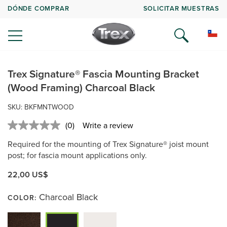
DÓNDE COMPRAR
SOLICITAR MUESTRAS
Trex Signature® Fascia Mounting Bracket
(Wood Framing) Charcoal Black
SKU:
BKFMNTWOOD
(0)
Write a review
No
rating
Required for the mounting of Trex Signature® joist mount
value.
Same
post; for fascia mount applications only.
page
link.
22,00 US$
Charcoal Black
COLOR: