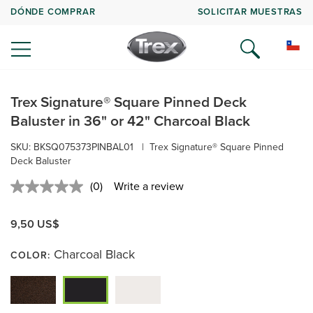
DÓNDE COMPRAR
SOLICITAR MUESTRAS
Trex Signature® Square Pinned Deck
Baluster in 36" or 42" Charcoal Black
SKU:
BKSQ075373PINBAL01
|
Trex Signature® Square Pinned
Deck Baluster
(0)
Write a review
No
rating
value.
9,50 US$
Same
page
link.
Charcoal Black
COLOR: