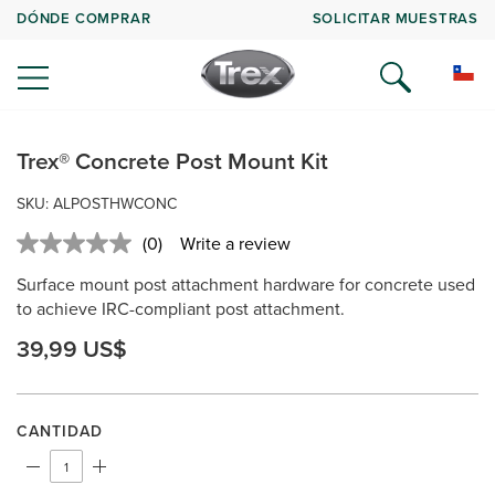
DÓNDE COMPRAR
SOLICITAR MUESTRAS
Trex® Concrete Post Mount Kit
SKU: ALPOSTHWCONC
(0)
Write a review
No
rating
Surface mount post attachment hardware for concrete used
value.
Same
to achieve IRC-compliant post attachment.
page
link.
39,99 US$
CANTIDAD