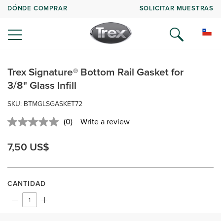
DÓNDE COMPRAR
SOLICITAR MUESTRAS
Trex Signature® Bottom Rail Gasket for
3/8" Glass Infill
SKU: BTMGLSGASKET72
(0)
Write a review
No
rating
value.
7,50 US$
Same
page
link.
CANTIDAD